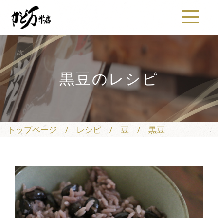
黒豆のレシピ
トップページ
/
レシピ
/
豆
/
黒豆