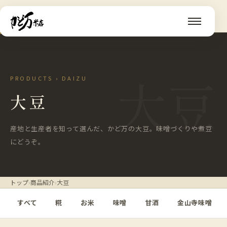
大豆
PRODUCTS › DAIZU
大豆
産地と生産者を知って選んだ、かど万の大豆。味噌づくりや煮豆
にどうぞ。
トップ
›
商品紹介
›
大豆
すべて
糀
お米
味噌
甘酒
金山寺味噌