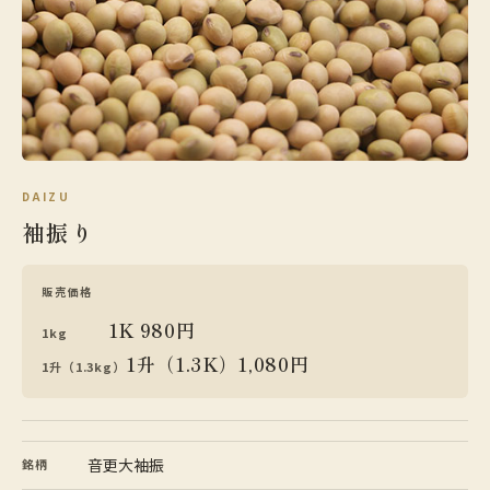
DAIZU
袖振り
販売価格
1K 980円
1kg
1升（1.3K）1,080円
1升（1.3kg）
音更大袖振
銘柄