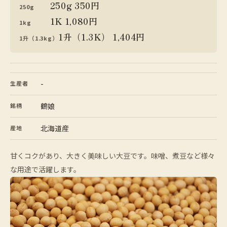
250g 350円
250g
1K 1,080円
1kg
1升（1.3K） 1,404円
1升（1.3kg）
-
生産者
鶴娘
銘柄
北海道産
産地
甘くコクがあり、大きく美味しい大豆です。味噌、煮豆など様々
な用途で活躍します。