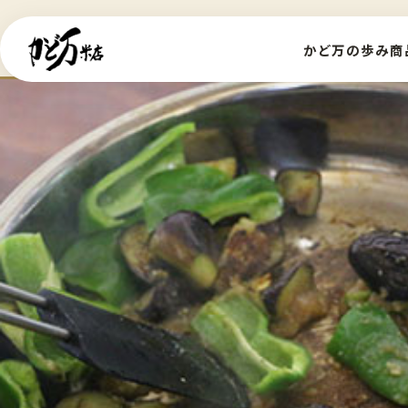
かど万の歩み
商