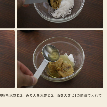
味噌
を
大さじ2
、
みりんを大さじ2
、
酒を大さじ1
の順番で入れて