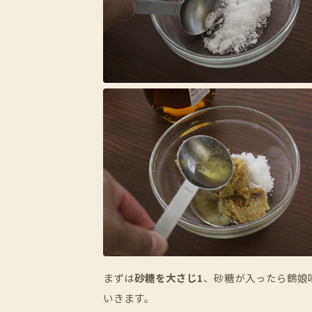
まずは
砂糖を大さじ1
、砂糖が入ったら
鶴娘
いきます。