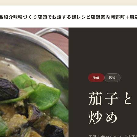
品紹介
味噌づくり
店頭でお話する麹レシピ
店舗案内
岡部町＋周
味噌
鶴娘
茄子と
炒め
子供も食べられる「茄子