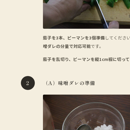
茄子を3本、ピーマンを3個準備
してくださ
噌ダレの分量で対応可能
です。
茄子を乱切り、ピーマンを縦1cm程に切っ
（A）味噌ダレの準備