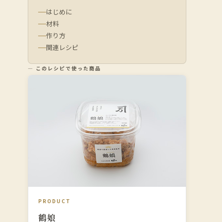
はじめに
材料
作り方
関連レシピ
— このレシピで使った商品
PRODUCT
鶴娘