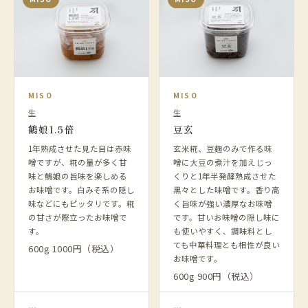
MISO
MISO
生
生
鶴娘1.5倍
豆玄
1年熟成させた見た目は赤味
玄米糀、豆麹のみで作る味
噌ですが、糀の量が多く甘
噌に大豆の煮汁を加えじっ
味と鶴娘の旨味を楽しめる
くりと1年半発酵熟成させた
お味噌です。白みそ系の隠し
黒々とした味噌です。香り高
味などにもピッタリです。糀
く旨味が強い濃厚なお味噌
の甘さが際立ったお味噌で
です。甘いお味噌の隠し味に
す。
も使いやすく、調味料とし
ても中華料理とも相性が良い
600g 1000円（税込）
お味噌です。
600g 900円（税込）