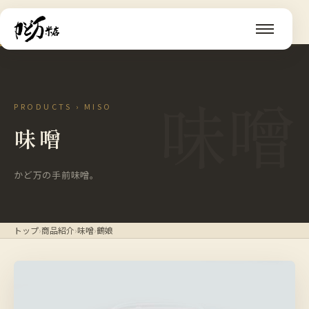
味噌
PRODUCTS › MISO
味噌
かど万の手前味噌。
トップ
›
商品紹介
›
味噌
›
鶴娘