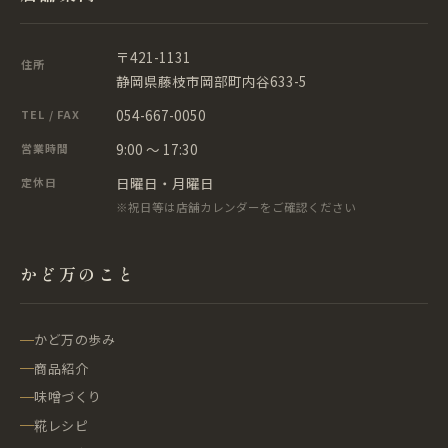
〒421-1131
住所
静岡県藤枝市岡部町内谷633-5
054-667-0050
TEL / FAX
9:00 ～ 17:30
営業時間
日曜日・月曜日
定休日
※祝日等は店舗カレンダーをご確認ください
かど万のこと
かど万の歩み
商品紹介
味噌づくり
糀レシピ