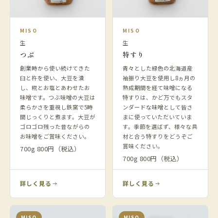
MISO
MISO
生
生
つぶ
特すり
創業時から使い続けてきた
青々とした緑色の北海道産
臼と杵を使い、大豆を潰
袖振り大豆を使用し8ヵ月の
し、糀とお塩とあわせたお
熟成期間を経て味噌になる
味噌です。つぶ味噌の大豆は
特すりは、かど万でもスタ
柔らかさを重視し鉄窯で5時
ンダードな味噌として皆さ
間じっくりと煮ます。大豆が
まに使っていただいていま
ゴロゴロ残った昔ながらの
す。季節を選ばず、様々な具
お味噌をご賞味ください。
材と合う特すりをどうぞご
賞味ください。
700g 800円（税込）
700g 800円（税込）
詳しく見る
詳しく見る
MISO
MISO