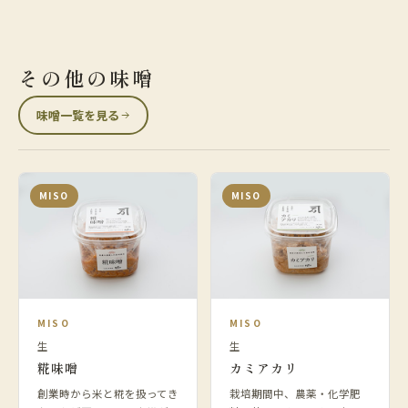
その他の味噌
味噌一覧を見る
MISO
MISO
MISO
MISO
生
生
糀味噌
カミアカリ
創業時から米と糀を扱ってき
栽培期間中、農薬・化学肥