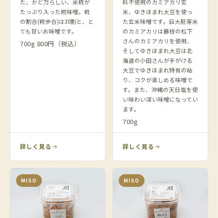
た、かど万らしい、米糀が
料不使用のカミアカリ玄
たっぷり入った糀味噌。糀
米、ゆきほまれ大豆を使っ
の割合(糀歩合)は30割と、と
た玄米味噌です。巨大胚芽米
ても甘いお味噌です。
のカミアカリは藤枝の松下
さんのカミアカリを使用、
700g 800円（税込）
そしてゆきほまれ大豆は北
海道の小田さんが手がける
大豆でゆきほまれ特有の粘
り、コクが楽しめる味噌で
す。また、沖縄の天日塩を使
い味わい深い味噌になってい
ます。
700g
詳しく見る
詳しく見る
MISO
MISO