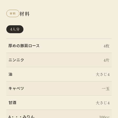
材料
材料
4人分
厚めの豚肩ロース
4枚
ニンニク
4片
油
大さじ4
キャベツ
一玉
甘酒
大さじ4
A・・・みりん
100cc