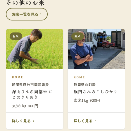
その他のお米
お米一覧を見る
お米
お米
KOME
KOME
静岡県藤枝市岡部町産
静岡県森町産
澤山さんの岡部米 に
堀内さんのこしひかり
じのきらめき
玄米1kg 920円
玄米1kg 880円
詳しく見る
詳しく見る