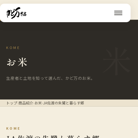
米
KOME
お米
生産者と土地を知って選んだ、かど万のお米。
トップ
›
商品紹介
›
お米
›
JA佐渡の朱鷺と暮らす郷
KOME