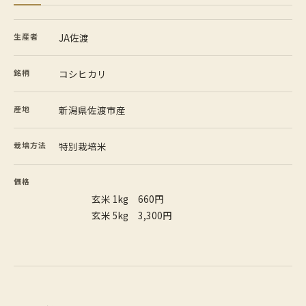
生産者
JA佐渡
銘柄
コシヒカリ
産地
新潟県佐渡市産
栽培方法
特別栽培米
価格
                玄米 1kg　660円                
                玄米 5kg　3,300円              