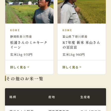
KOME
KOME
静岡県掛川市産
富山県下新川郡産
松浦さんのミルキーク
R7年度 新米 米山さん
イーン
の冨富富
玄米1kg 970円
玄米1kg 960円
詳しく見る
詳しく見る
その他のお米一覧
銘柄
産地
生産者