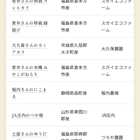
菅井さんの特栽 コ
福島県喜多方
スガイエコファ
シヒカリ
市産
ーム
菅井さんの特栽 縁
福島県喜多方
スガイエコファ
結び
市産
ーム
大久保さんのカミ
茨城県久慈郡
大久保農園
アカリ
大子町産
菅井さんの有機 み
福島県喜多方
スガイエコファ
やこがねもち
市産
ーム
堀内さんのにこま
静岡県森町産
堀内農場
る
山形県東田川
JA庄内のつや姫
JA庄内
郡産
土屋さんのゆうだ
福島県耶麻郡
つちや農園