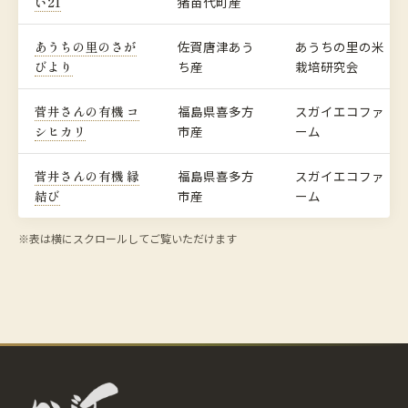
い21
猪苗代町産
あうちの里のさが
佐賀唐津あう
あうちの里の米
びより
ち産
栽培研究会
菅井さんの有機 コ
福島県喜多方
スガイエコファ
シヒカリ
市産
ーム
菅井さんの有機 縁
福島県喜多方
スガイエコファ
結び
市産
ーム
※表は横にスクロールしてご覧いただけます