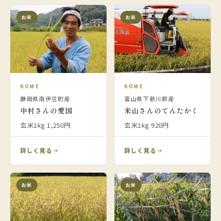
お米
お米
KOME
KOME
静岡県南伊豆町産
富山県下新川郡産
中村さんの愛国
米山さんのてんたかく
玄米1kg 1,250円
玄米1kg 920円
詳しく見る
詳しく見る
お米
お米